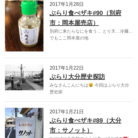
2017年1月28日
ぶらり食べザキ#90（別府
市：岡本屋売店）
別府に来たらなにを食う… とり天…冷麺…
でもここ岡本屋の地
2017年1月22日
ぶらり大分歴史探訪
みなさんこんにちは
今回はぶらり大分
歴史探
2017年1月21日
ぶらり食べザキ#89（大分
市：サノット）