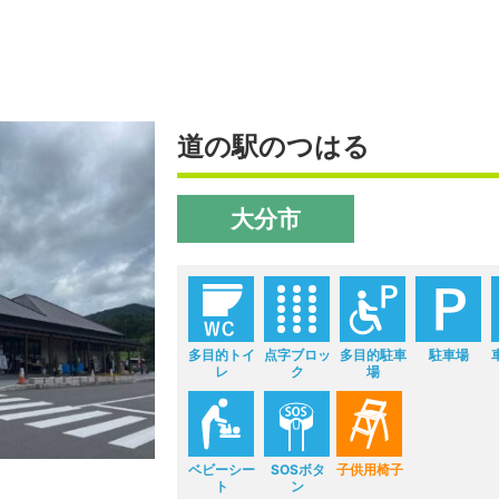
道の駅のつはる
大分市
多目的トイ
点字ブロッ
多目的駐車
駐車場
レ
ク
場
ベビーシー
SOSボタ
子供用椅子
ト
ン