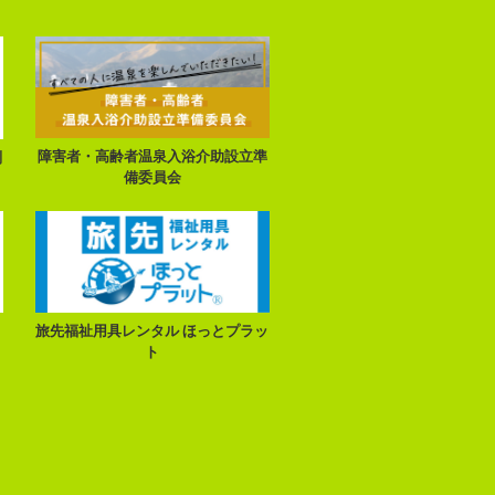
障害者・高齢者温泉入浴介助設立準
別
備委員会
旅先福祉用具レンタル ほっとプラッ
ト