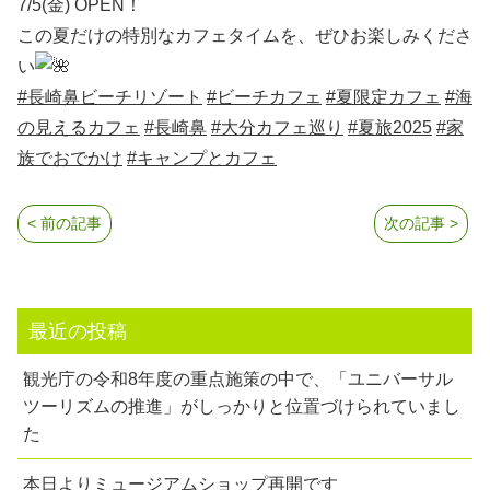
7/5(金) OPEN！
この夏だけの特別なカフェタイムを、ぜひお楽しみくださ
い
#長崎鼻ビーチリゾート
#ビーチカフェ
#夏限定カフェ
#海
の見えるカフェ
#長崎鼻
#大分カフェ巡り
#夏旅2025
#家
族でおでかけ
#キャンプとカフェ
< 前の記事
次の記事 >
最近の投稿
観光庁の令和8年度の重点施策の中で、「ユニバーサル
ツーリズムの推進」がしっかりと位置づけられていまし
た
本日よりミュージアムショップ再開です