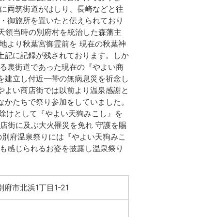
北に両筑街道がはしり、長崎などと往
陣・御旅所を置いたと伝えられており
年) 天領当時の別府村を統治した森藩主
地より秋葉宮御霊前を 現在の秋葉神
土記に記録が残されております。しか
じる裏街道であった現在の『やよい商
を建立し付近一帯の無病息災を祈念し
やよい商店街では以前より温泉感謝と
なかたちで祭り参加をしていました。
厄除けとして『やよい天狗みこし』を
商店街に及ぶ大火罹災を免れ 守護を賜
の別府温泉祭りには『やよい天狗みこ
をも感じられるお姿を披露し温泉祭り
府市北浜1丁目1-21