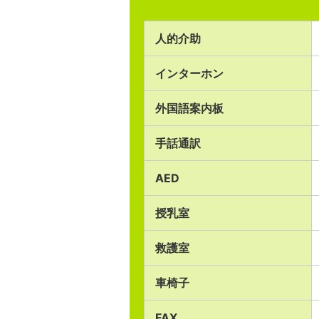
人的介助
インターホン
外国語案内板
手話通訳
AED
授乳室
救護室
車椅子
FAX