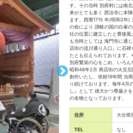
す。その当時 別府村には南
来がとても多く 西法寺に本
ます。西暦1715 年(明和2
の命により 讃岐の国の白峯の
社の位置に建立したと豊後風
も当時としては 海門寺に通
店街の流川通り入口』に石碑
たとも伝えられております。
別府繁栄の心をこめ、いろん
昭和48年2月 商店街の火災
創作いたし、依頼19年間 当
り続けております。毎年4月
し』として 雄大かつ尊厳さ
の名物となっております。
住所
大分県別
TEL
なし