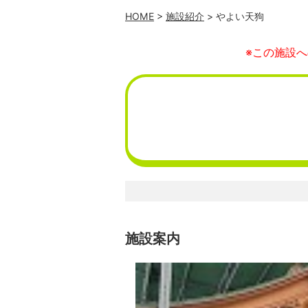
HOME
>
施設紹介
> やよい天狗
※この施設
施設案内