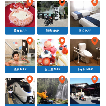
飲食 MAP
観光 MAP
宿泊 MAP
温泉 MAP
お土産 MAP
トイレ MAP