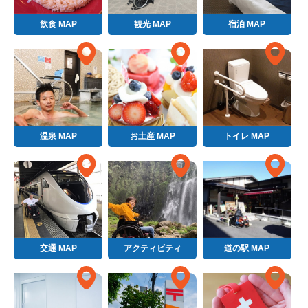
飲食 MAP
観光 MAP
宿泊 MAP
温泉 MAP
お土産 MAP
トイレ MAP
交通 MAP
アクティビティ
道の駅 MAP