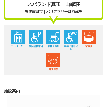
スパランド真玉 山翆荘
｜豊後高田市｜バリアフリー対応施設｜
エレベーター
多目的駐車場
車椅子貸出
車椅子用トイ
家族湯
レ
露天風呂
施設案内