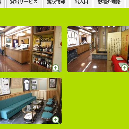
場
貸出サービス
施設情報
出入口
敷地外通路