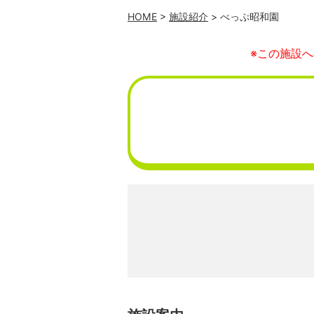
HOME
>
施設紹介
> べっぷ昭和園
※この施設