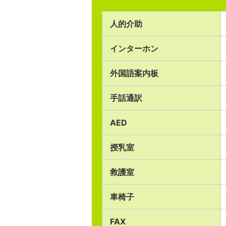
人的介助
インターホン
外国語案内板
手話通訳
AED
授乳室
救護室
車椅子
FAX