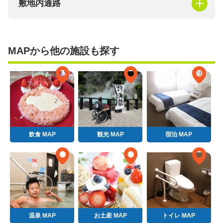
敷地内通路
MAPから他の施設も探す
飲食 MAP
観光 MAP
宿泊 MAP
温泉 MAP
お土産 MAP
トイレ MAP