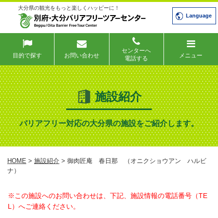
大分県の観光をもっと楽しくハッピーに！
Language
センターへ
目的で探す
お問い合わせ
メニュー
電話する
施設紹介
バリアフリー対応の大分県の施設をご紹介します。
HOME
>
施設紹介
> 御肉匠庵 春日那 （オニクショウアン ハルビ
ナ）
※この施設へのお問い合わせは、下記、施設情報の電話番号（TE
L）へご連絡ください。