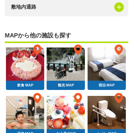
敷地内通路
MAPから他の施設も探す
飲食 MAP
観光 MAP
宿泊 MAP