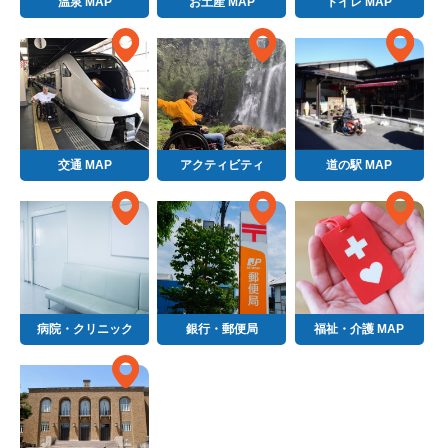
温泉 MAP
お土産 MAP
トイレ MAP
交通 MAP
アクティビティ
道の駅 MAP
病院・クリニック
銀行・郵便局
福祉・介護 MAP