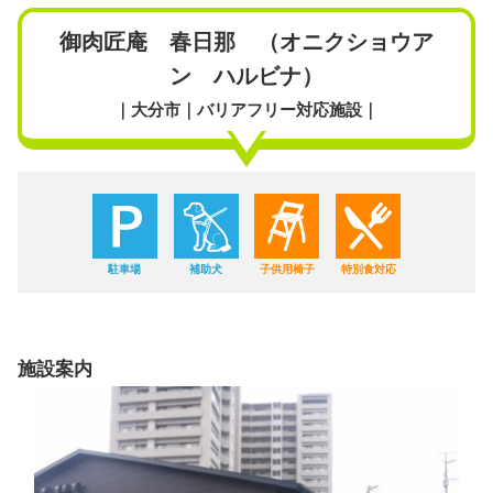
御肉匠庵 春日那 （オニクショウア
ン ハルビナ）
｜大分市｜バリアフリー対応施設｜
駐車場
補助犬
子供用椅子
特別食対応
施設案内