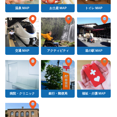
温泉 MAP
お土産 MAP
トイレ MAP
交通 MAP
アクティビティ
道の駅 MAP
病院・クリニック
銀行・郵便局
福祉・介護 MAP