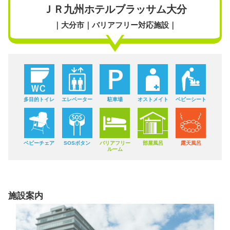
ＪＲ九州ホテルブラッサム大分
｜大分市｜バリアフリー対応施設｜
多目的トイレ
エレベーター
駐車場
オストメイト
ベビーシート
ベビーチェア
SOSボタン
バリアフリー
部屋風呂
露天風呂
ルーム
施設案内