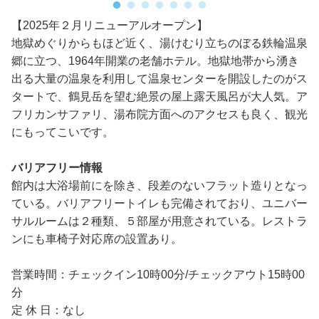
【2025年２月リニューアルオープン】
地獄めぐりからもほど近く、湯けむり立ちのぼる鉄輪温泉
郷に立つ、1964年開業の老舗ホテル。地獄地帯から湧き
出る大量の温泉を利用して温泉センターを開設したのがス
タートで、鶴見岳を望む絶景の屋上露天風呂が大人気。ア
フリカンサファリ、湯布院方面へのアクセスも良く、観光
にもってこいです。
バリアフリー情報
館内は大浴場前にを除き、段差のないフラット造りとなっ
ている。バリアフリートイレも完備されており、ユニバー
サルルームは２種類、５部屋が用意されている。レストラ
ンにも車椅子対応席の設置あり。
営業時間：チェックイン10時00分/チェックアウト15時00
分
定 休 日：なし