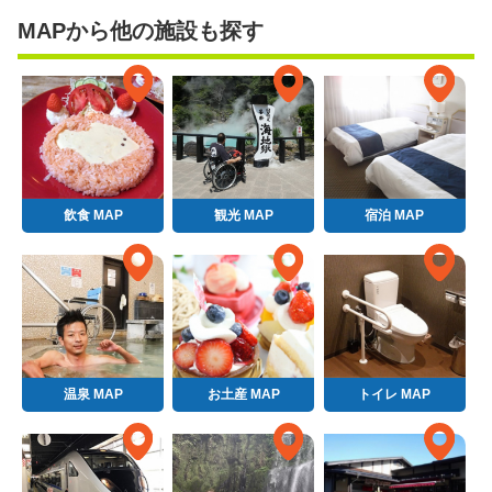
MAPから他の施設も探す
飲食 MAP
観光 MAP
宿泊 MAP
温泉 MAP
お土産 MAP
トイレ MAP