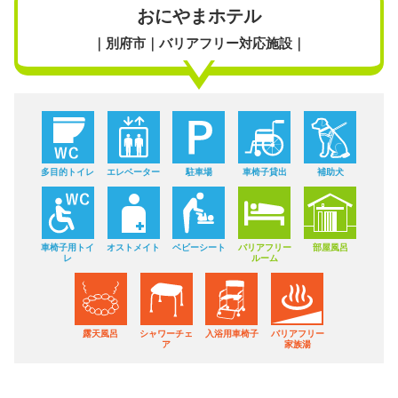
おにやまホテル
｜別府市｜バリアフリー対応施設｜
多目的トイレ
エレベーター
駐車場
車椅子貸出
補助犬
車椅子用トイ
オストメイト
ベビーシート
バリアフリー
部屋風呂
レ
ルーム
露天風呂
シャワーチェ
入浴用車椅子
バリアフリー
ア
家族湯