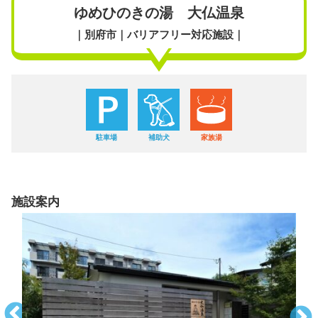
ゆめひのきの湯 大仏温泉
｜別府市｜バリアフリー対応施設｜
駐車場
補助犬
家族湯
施設案内