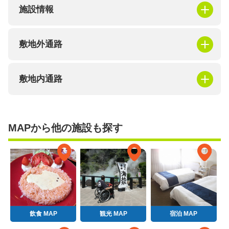
施設情報
敷地外通路
敷地内通路
MAPから他の施設も探す
飲食 MAP
観光 MAP
宿泊 MAP