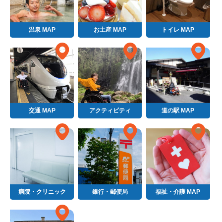
温泉 MAP
お土産 MAP
トイレ MAP
交通 MAP
アクティビティ
道の駅 MAP
病院・クリニック
銀行・郵便局
福祉・介護 MAP