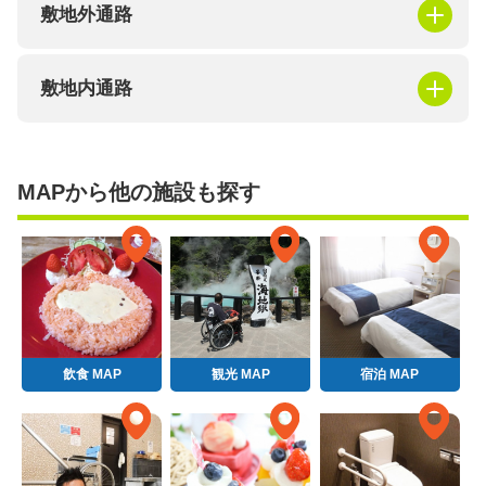
敷地外通路
敷地内通路
MAPから他の施設も探す
飲食 MAP
観光 MAP
宿泊 MAP