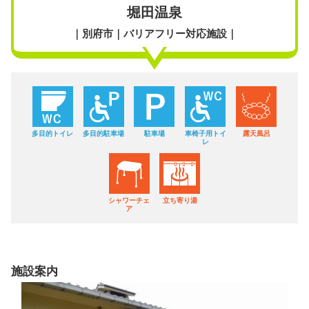
堀田温泉
｜別府市｜バリアフリー対応施設｜
多目的トイレ
多目的駐車場
駐車場
車椅子用トイ
露天風呂
レ
シャワーチェ
立ち寄り湯
ア
施設案内