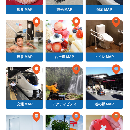
飲食 MAP
観光 MAP
宿泊 MAP
温泉 MAP
お土産 MAP
トイレ MAP
交通 MAP
アクティビティ
道の駅 MAP