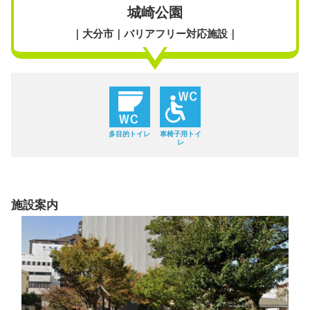
城崎公園
｜大分市｜バリアフリー対応施設｜
多目的トイレ
車椅子用トイ
レ
施設案内