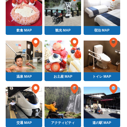
飲食 MAP
観光 MAP
宿泊 MAP
温泉 MAP
お土産 MAP
トイレ MAP
交通 MAP
アクティビティ
道の駅 MAP