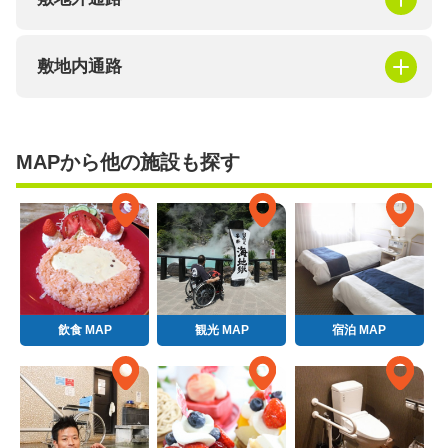
敷地内通路
MAPから他の施設も探す
飲食 MAP
観光 MAP
宿泊 MAP