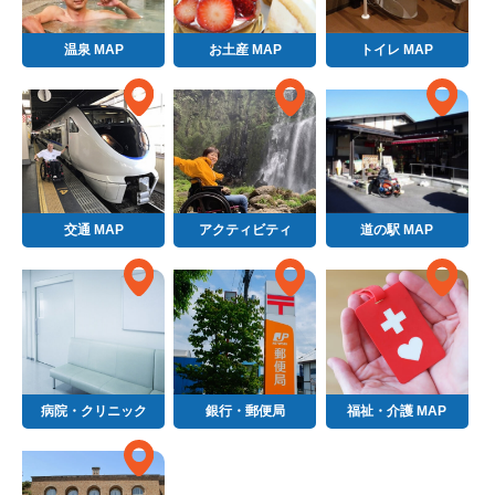
温泉 MAP
お土産 MAP
トイレ MAP
交通 MAP
アクティビティ
道の駅 MAP
病院・クリニック
銀行・郵便局
福祉・介護 MAP