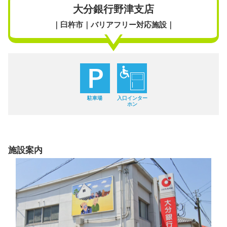
大分銀行野津支店
｜臼杵市｜バリアフリー対応施設｜
駐車場
入口インター
ホン
施設案内