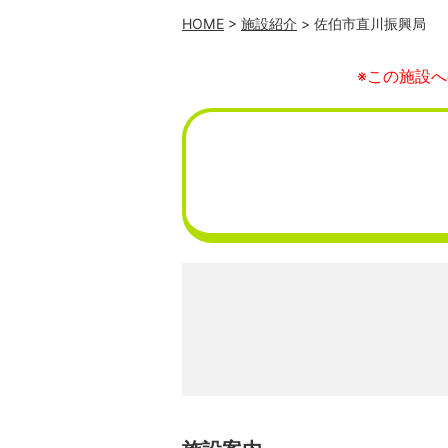
HOME
>
施設紹介
> 佐伯市直川振興局
※この施設