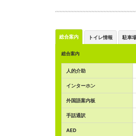
総合案内
トイレ情報
駐車
総合案内
人的介助
インターホン
外国語案内板
手話通訳
AED