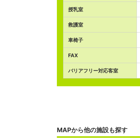
授乳室
救護室
車椅子
FAX
バリアフリー対応客室
MAPから他の施設も探す