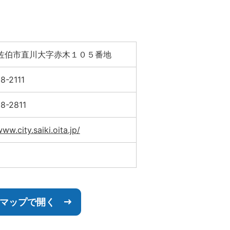
佐伯市直川大字赤木１０５番地
8-2111
8-2811
www.city.saiki.oita.jp/
leマップで開く