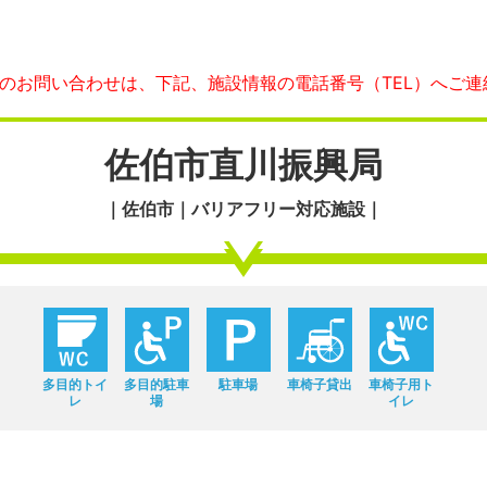
へのお問い合わせは、下記、施設情報の電話番号（TEL）へご連
佐伯市直川振興局
｜佐伯市｜バリアフリー対応施設｜
多目的トイ
多目的駐車
駐車場
車椅子貸出
車椅子用ト
レ
場
イレ