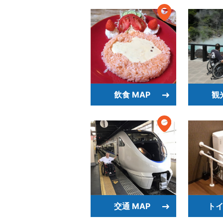
飲食 MAP
観
交通 MAP
トイ