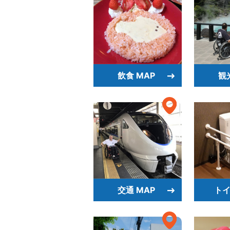
飲食 MAP
観
交通 MAP
トイ