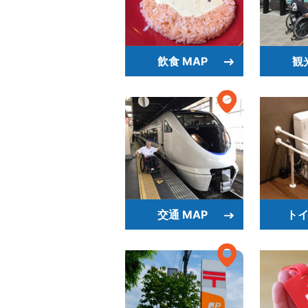
飲食 MAP
観
交通 MAP
トイ