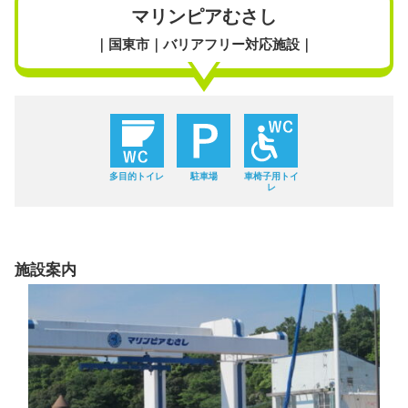
マリンピアむさし
｜国東市｜バリアフリー対応施設｜
多目的トイレ
駐車場
車椅子用トイ
レ
施設案内