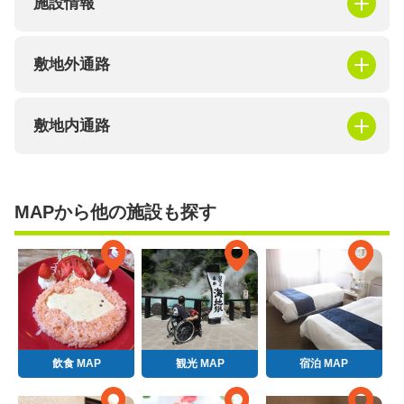
施設情報
敷地外通路
敷地内通路
MAPから他の施設も探す
飲食 MAP
観光 MAP
宿泊 MAP