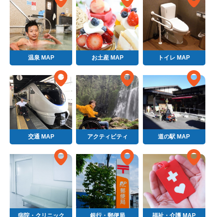
温泉 MAP
お土産 MAP
トイレ MAP
交通 MAP
アクティビティ
道の駅 MAP
病院・クリニック
銀行・郵便局
福祉・介護 MAP