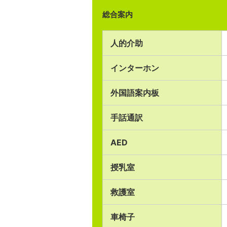
総合案内
人的介助
インターホン
外国語案内板
手話通訳
AED
授乳室
救護室
車椅子