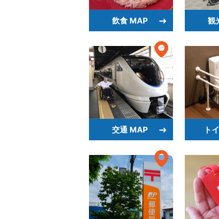
飲食 MAP
観
交通 MAP
トイ