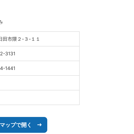
み
日田市隈２-３-１１
2-3131
4-1441
leマップで開く