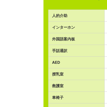
人的介助
インターホン
外国語案内板
手話通訳
AED
授乳室
救護室
車椅子