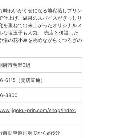
な味わいがくせになる地獄蒸しプリン
で仕上げ、温泉のスパイスがぎっしり
究を重ねて出来上がったオリジナルメ
ルな塩玉子も人気。 売店と併設した
や湯の花小屋を眺めながらくつろぎの
別府市明礬3組
-66-6115（売店直通）
66-3800
/www.jigoku-prin.com/shop/index.
分自動車道別府ICから約5分