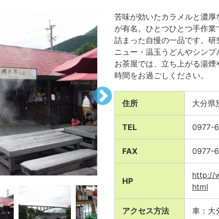
苦味が効いたカラメルと濃厚
が有名。ひとつひとつ手作業
詰まった自慢の一品です。研
ニュー・温玉うどんやシンプ
お茶屋では、立ち上がる湯煙
時間をお過ごしください。
住所
大分県
TEL
0977
FAX
0977-
http:/
HP
html
アクセス方法
車：大