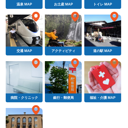
温泉 MAP
お土産 MAP
トイレ MAP
交通 MAP
アクティビティ
道の駅 MAP
病院・クリニック
銀行・郵便局
福祉・介護 MAP