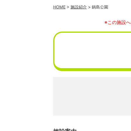
HOME
>
施設紹介
> 鍋島公園
※この施設