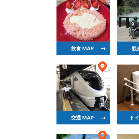
飲食 MAP
観
交通 MAP
トイ