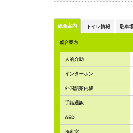
総合案内
トイレ情報
駐車
総合案内
人的介助
インターホン
外国語案内板
手話通訳
AED
授乳室