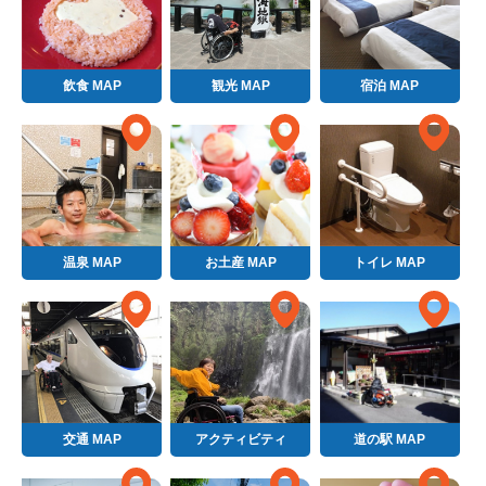
飲食 MAP
観光 MAP
宿泊 MAP
温泉 MAP
お土産 MAP
トイレ MAP
交通 MAP
アクティビティ
道の駅 MAP