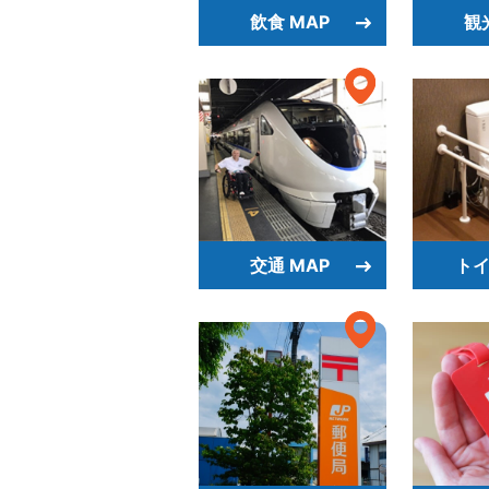
飲食 MAP
観
交通 MAP
トイ