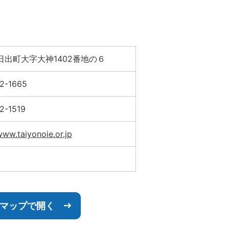
日出町大字大神1402番地の６
2-1665
2-1519
www.taiyonoie.or.jp
leマップで開く