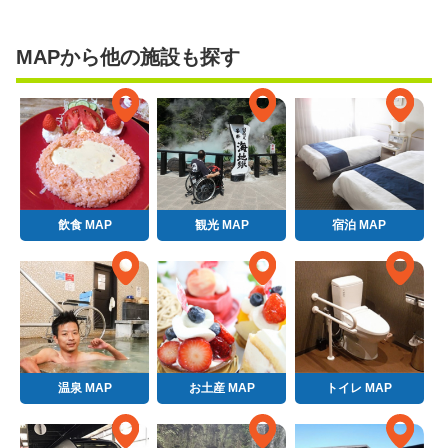
MAPから他の施設も探す
飲食 MAP
観光 MAP
宿泊 MAP
温泉 MAP
お土産 MAP
トイレ MAP