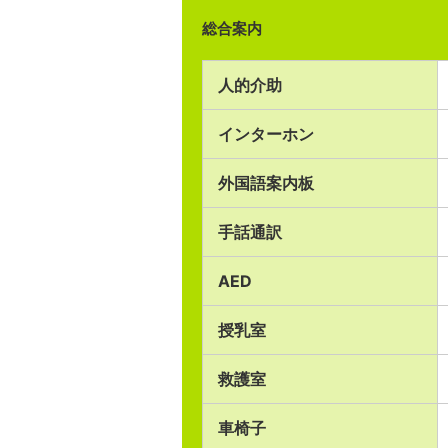
総合案内
人的介助
インターホン
外国語案内板
手話通訳
AED
授乳室
救護室
車椅子