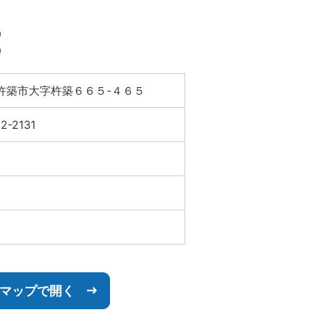
9
9
杵築市大字杵築６６５-４６５
2-2131
leマップで開く