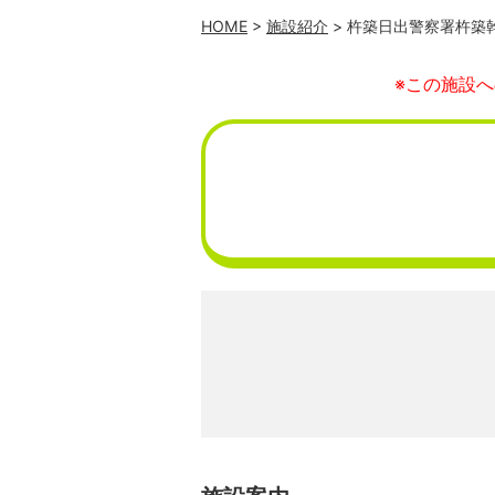
HOME
>
施設紹介
> 杵築日出警察署杵築
※この施設