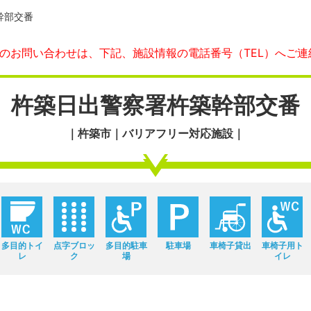
幹部交番
へのお問い合わせは、下記、施設情報の電話番号（TEL）へご連
杵築日出警察署杵築幹部交番
｜杵築市｜バリアフリー対応施設｜
多目的トイ
点字ブロッ
多目的駐車
駐車場
車椅子貸出
車椅子用ト
レ
ク
場
イレ