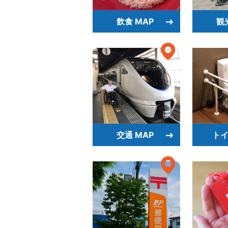
飲食 MAP
観
交通 MAP
トイ