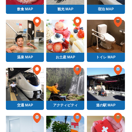
飲食 MAP
観光 MAP
宿泊 MAP
温泉 MAP
お土産 MAP
トイレ MAP
交通 MAP
アクティビティ
道の駅 MAP