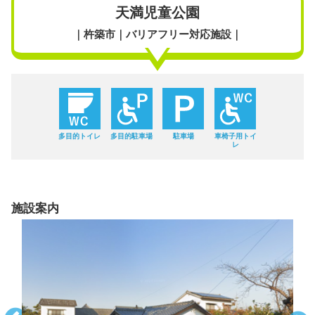
天満児童公園
｜杵築市｜バリアフリー対応施設｜
多目的トイレ
多目的駐車場
駐車場
車椅子用トイ
レ
施設案内