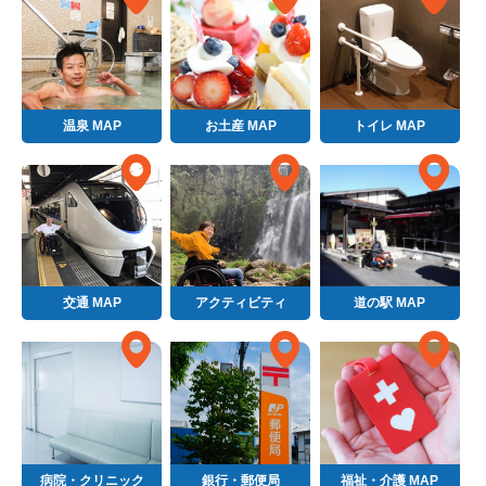
温泉 MAP
お土産 MAP
トイレ MAP
交通 MAP
アクティビティ
道の駅 MAP
病院・クリニック
銀行・郵便局
福祉・介護 MAP