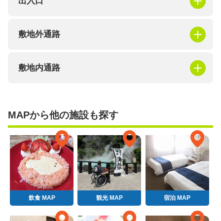
出入口
敷地外通路
敷地内通路
MAPから他の施設も探す
飲食 MAP
観光 MAP
宿泊 MAP