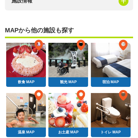
施設情報
MAPから他の施設も探す
飲食 MAP
観光 MAP
宿泊 MAP
温泉 MAP
お土産 MAP
トイレ MAP