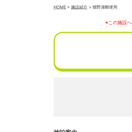
HOME
>
施設紹介
> 畑野浦郵便局
※この施設