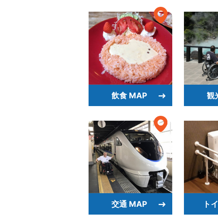
飲食 MAP
観
交通 MAP
トイ