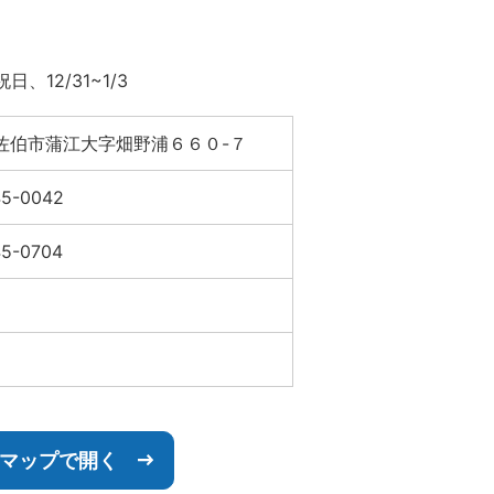
12/31~1/3
佐伯市蒲江大字畑野浦６６０-７
45-0042
45-0704
leマップで開く