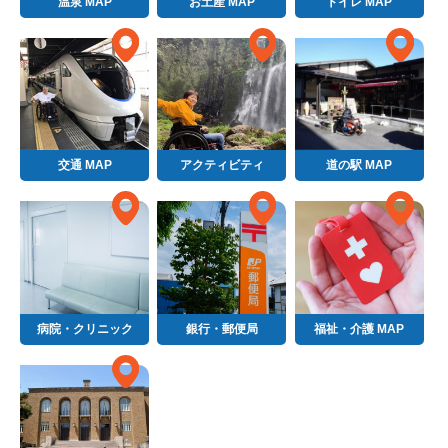
温泉 MAP
お土産 MAP
トイレ MAP
交通 MAP
アクティビティ
道の駅 MAP
病院・クリニック
銀行・郵便局
福祉・介護 MAP