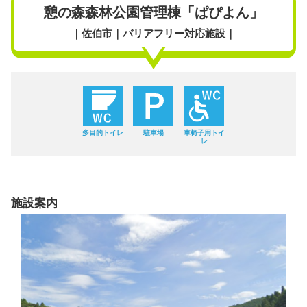
憩の森森林公園管理棟「ぱぴよん」
｜佐伯市｜バリアフリー対応施設｜
多目的トイレ
駐車場
車椅子用トイ
レ
施設案内