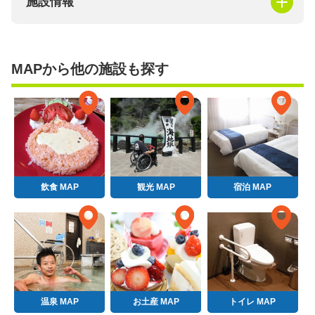
施設情報
MAPから他の施設も探す
飲食 MAP
観光 MAP
宿泊 MAP
温泉 MAP
お土産 MAP
トイレ MAP