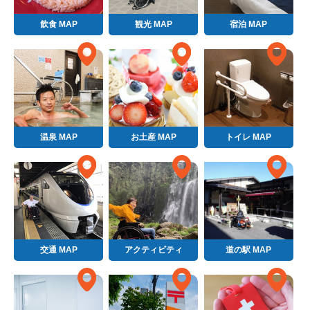
飲食 MAP
観光 MAP
宿泊 MAP
温泉 MAP
お土産 MAP
トイレ MAP
交通 MAP
アクティビティ
道の駅 MAP