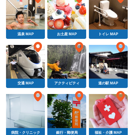
温泉 MAP
お土産 MAP
トイレ MAP
交通 MAP
アクティビティ
道の駅 MAP
病院・クリニック
銀行・郵便局
福祉・介護 MAP