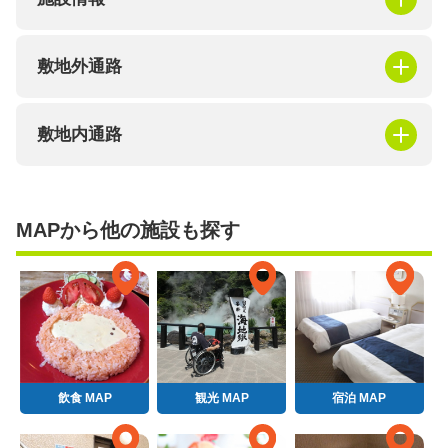
敷地外通路
敷地内通路
MAPから他の施設も探す
飲食 MAP
観光 MAP
宿泊 MAP