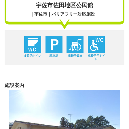
宇佐市佐田地区公民館
｜宇佐市｜バリアフリー対応施設｜
多目的トイレ
駐車場
車椅子貸出
車椅子用トイ
レ
施設案内