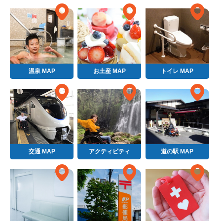
温泉 MAP
お土産 MAP
トイレ MAP
交通 MAP
アクティビティ
道の駅 MAP