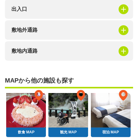
出入口
敷地外通路
敷地内通路
MAPから他の施設も探す
飲食 MAP
観光 MAP
宿泊 MAP