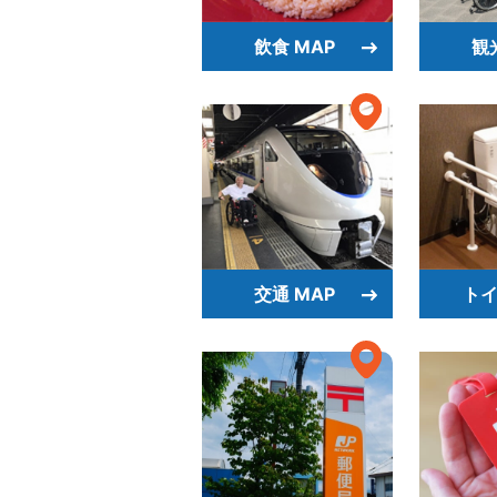
飲食 MAP
観
交通 MAP
トイ