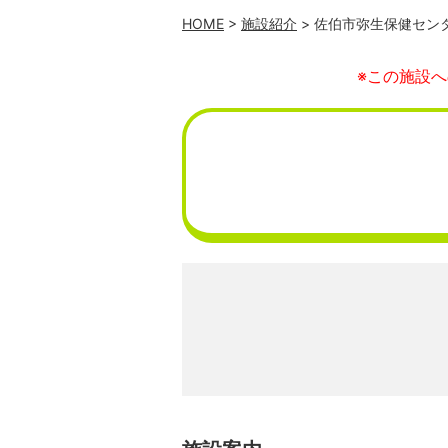
HOME
>
施設紹介
> 佐伯市弥生保健セン
※この施設