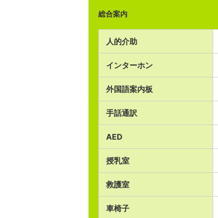
総合案内
人的介助
インターホン
外国語案内板
手話通訳
AED
授乳室
救護室
車椅子