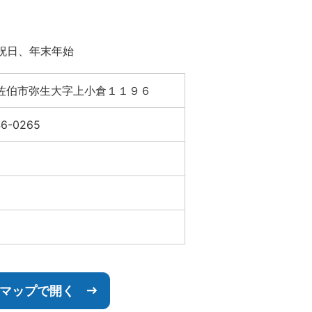
祝日、年末年始
佐伯市弥生大字上小倉１１９６
46-0265
leマップで開く