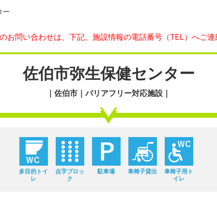
ター
へのお問い合わせは、下記、施設情報の電話番号（TEL）へご連
佐伯市弥生保健センター
｜佐伯市｜バリアフリー対応施設｜
多目的トイ
点字ブロッ
駐車場
車椅子貸出
車椅子用ト
レ
ク
イレ