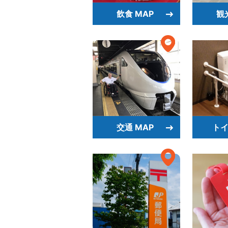
飲食 MAP
観
交通 MAP
トイ