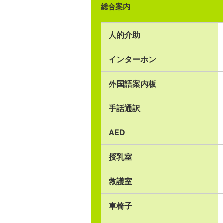
総合案内
人的介助
インターホン
外国語案内板
手話通訳
AED
授乳室
救護室
車椅子