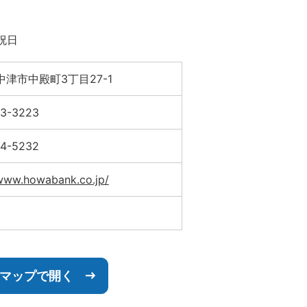
祝日
津市中殿町3丁目27-1
23-3223
24-5232
/www.howabank.co.jp/
leマップで開く