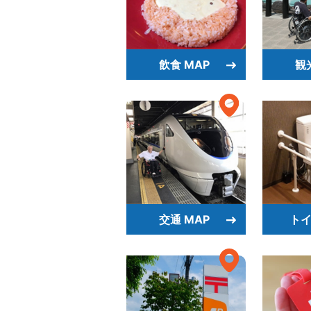
飲食 MAP
観
交通 MAP
トイ