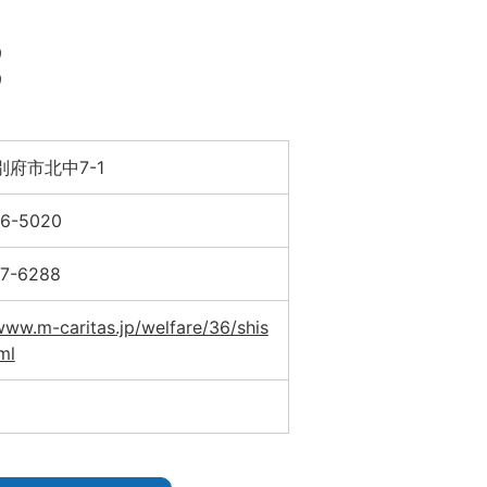
9
9
府市北中7-1
66-5020
67-6288
www.m-caritas.jp/welfare/36/shis
ml