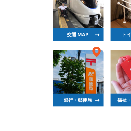
交通 MAP
トイ
銀行・郵便局
福祉・