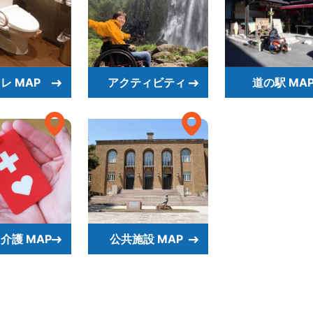
レ MAP
アクティビティ
道の駅 MA
介護 MAP
公共施設 MAP