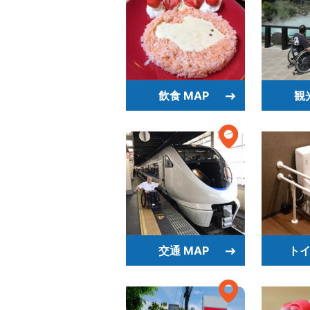
飲食 MAP
観
交通 MAP
トイ