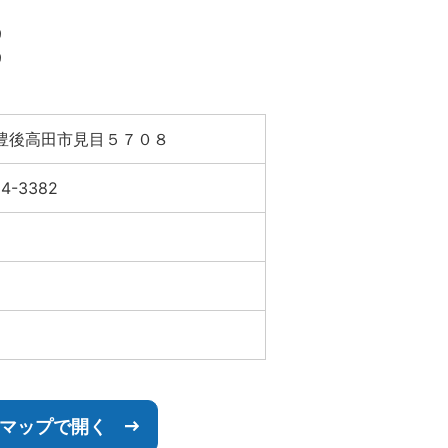
9
9
豊後高田市見目５７０８
54-3382
leマップで開く