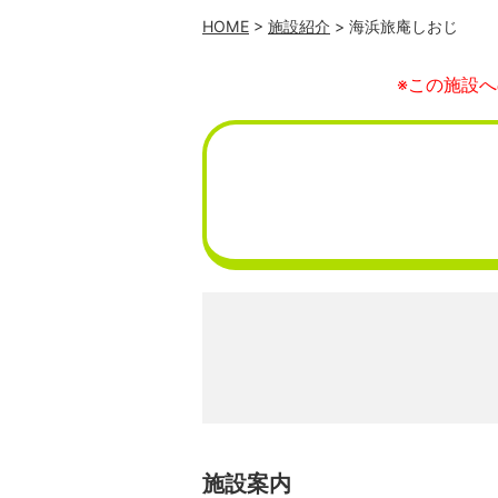
HOME
>
施設紹介
> 海浜旅庵しおじ
※この施設
施設案内