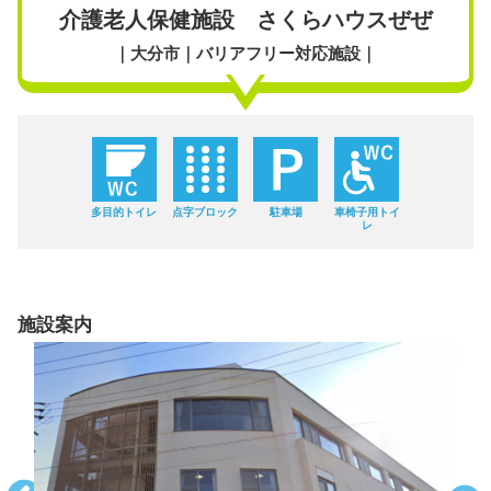
介護老人保健施設 さくらハウスぜぜ
｜大分市｜バリアフリー対応施設｜
多目的トイレ
点字ブロック
駐車場
車椅子用トイ
レ
施設案内