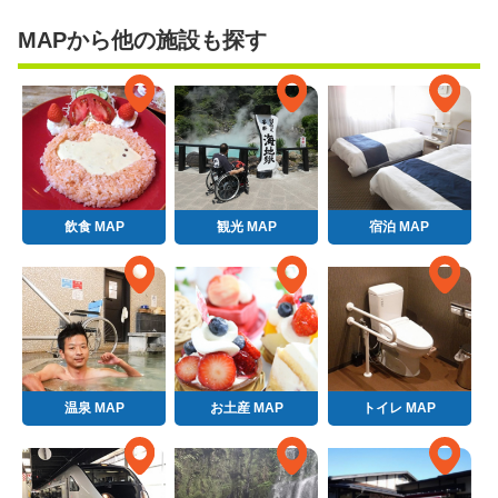
MAPから他の施設も探す
飲食 MAP
観光 MAP
宿泊 MAP
温泉 MAP
お土産 MAP
トイレ MAP