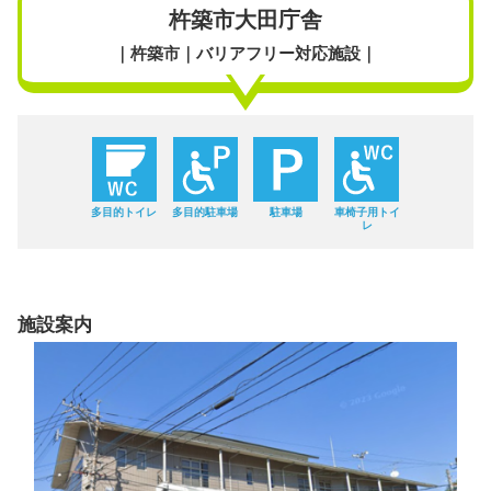
杵築市大田庁舎
｜杵築市｜バリアフリー対応施設｜
多目的トイレ
多目的駐車場
駐車場
車椅子用トイ
レ
施設案内