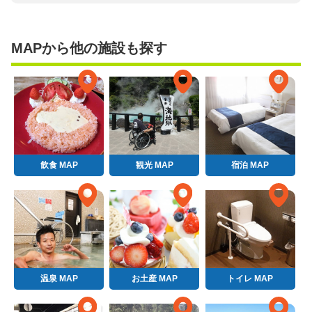
MAPから他の施設も探す
飲食 MAP
観光 MAP
宿泊 MAP
温泉 MAP
お土産 MAP
トイレ MAP