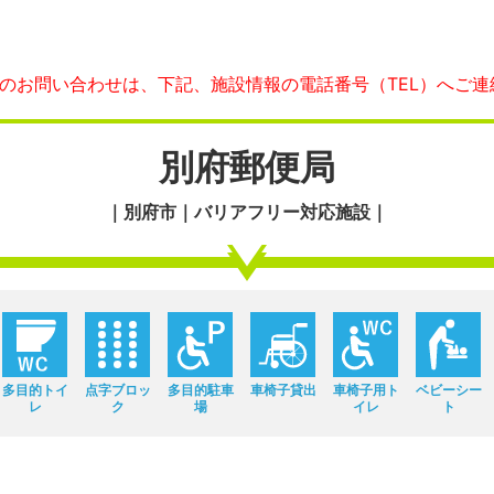
へのお問い合わせは、下記、施設情報の電話番号（TEL）へご連
別府郵便局
｜別府市｜バリアフリー対応施設｜
多目的トイ
点字ブロッ
多目的駐車
車椅子貸出
車椅子用ト
ベビーシー
レ
ク
場
イレ
ト