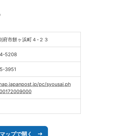
9
別府市餅ヶ浜町４-２３
24-5208
5-3951
map.japanpost.jp/pc/syousai.ph
300172009000
leマップで開く