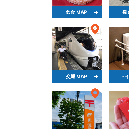
飲食 MAP
観
交通 MAP
トイ