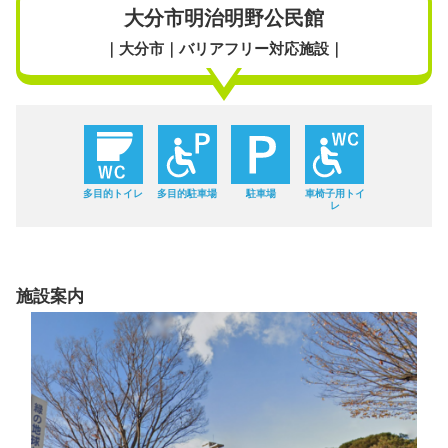
大分市明治明野公民館
｜大分市｜バリアフリー対応施設｜
多目的トイレ
多目的駐車場
駐車場
車椅子用トイ
レ
施設案内