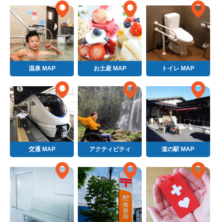
温泉 MAP
お土産 MAP
トイレ MAP
交通 MAP
アクティビティ
道の駅 MAP