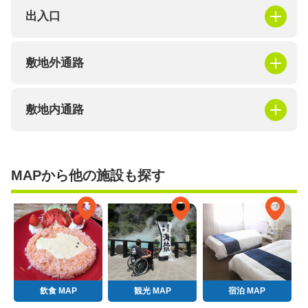
出入口
敷地外通路
敷地内通路
MAPから他の施設も探す
飲食 MAP
観光 MAP
宿泊 MAP