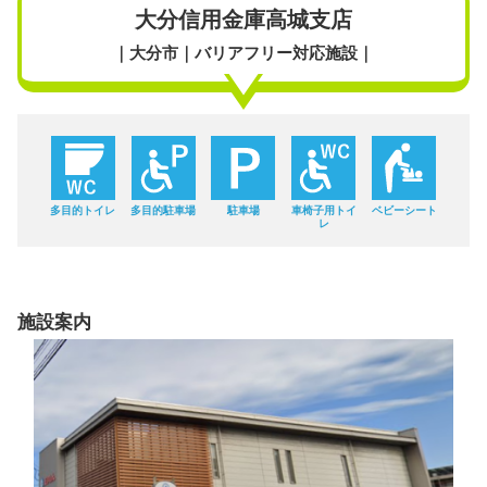
大分信用金庫高城支店
｜大分市｜バリアフリー対応施設｜
多目的トイレ
多目的駐車場
駐車場
車椅子用トイ
ベビーシート
レ
施設案内