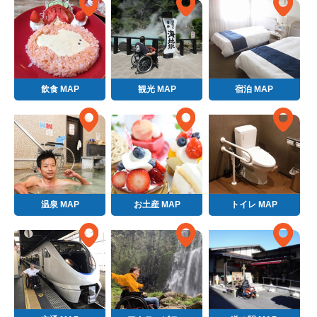
飲食 MAP
観光 MAP
宿泊 MAP
温泉 MAP
お土産 MAP
トイレ MAP