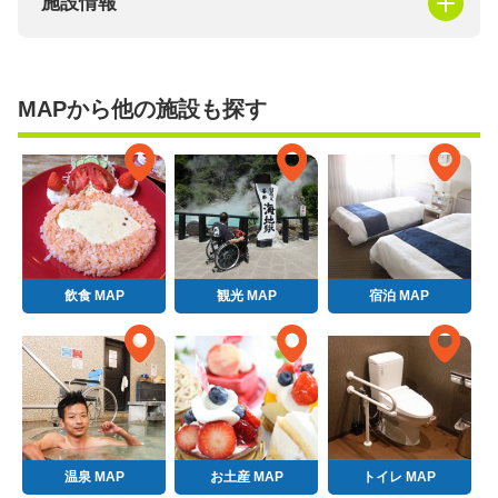
施設情報
MAPから他の施設も探す
飲食 MAP
観光 MAP
宿泊 MAP
温泉 MAP
お土産 MAP
トイレ MAP