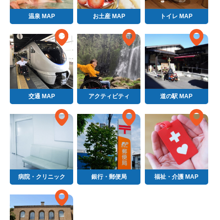
温泉 MAP
お土産 MAP
トイレ MAP
交通 MAP
アクティビティ
道の駅 MAP
病院・クリニック
銀行・郵便局
福祉・介護 MAP